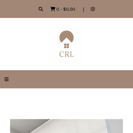
0
-
$0,00