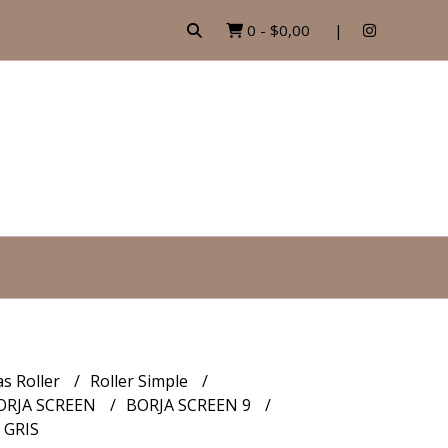
0
-
$0,00
as Roller
Roller Simple
ORJA SCREEN
BORJA SCREEN 9
 GRIS