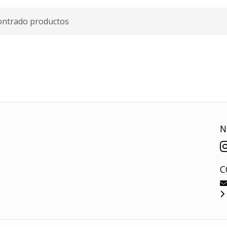
ontrado productos
N
C