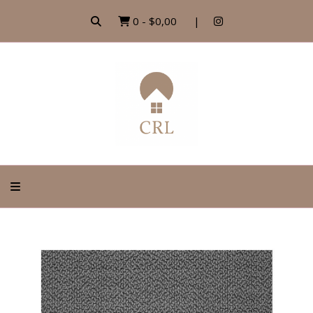
0
-
$0,00